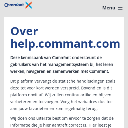
Ga
Menu
help
naar
@
de
comm'ant
inhoud
Over
help.commant.com
Deze kennisbank van Comm’ant ondersteunt de
gebruikers van het managementsysteem bij het leren
werken, navigeren en samenwerken met Comm’ant.
Dit platform vervangt de statische handleidingen zoals
deze tot voor kort werden verspreid. Bovendien is dit
platform nooit af. Wij zullen continu artikelen blijven
verbeteren en toevoegen. Voeg het webadres dus toe
aan jouw favorieten en kom regelmatig terug.
Wij doen ons uiterste best om ervoor te zorgen dat de
informatie die je hier aantreft correct is.
Hier leest je