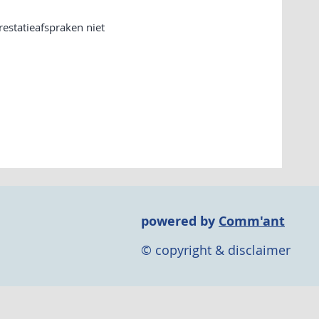
restatieafspraken niet
powered by
Comm'ant
© copyright & disclaimer