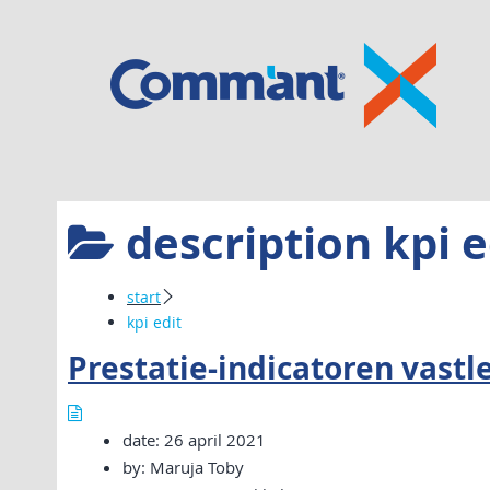
Ga
naar
de
inhoud
help
@
comm'ant
description
kpi e
start
kpi edit
Prestatie-indicatoren vastl
date:
26 april 2021
by:
Maruja Toby