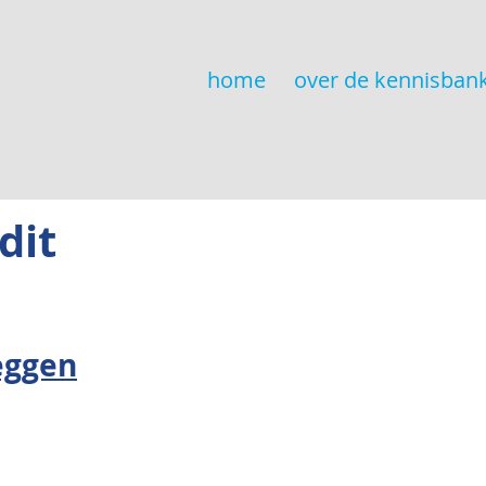
home
over de kennisban
dit
eggen