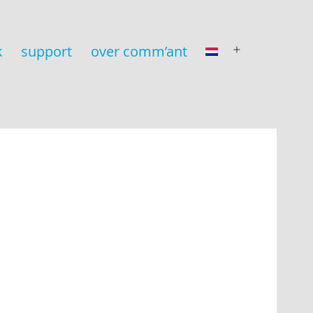
k
support
over comm’ant
open
menu