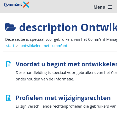
Ga
Menu
help
naar
@
de
comm'ant
inhoud
description
Ontwik
Deze sectie is speciaal voor gebruikers van het Comm’ant Mana
start
ontwikkelen met comm'ant
Voordat u begint met ontwikkele
Deze handleiding is speciaal voor gebruikers van het C
onderhouden van de informatie.
Profielen met wijzigingsrechten
Er zijn verschillende rechtenprofielen die gebruikers v