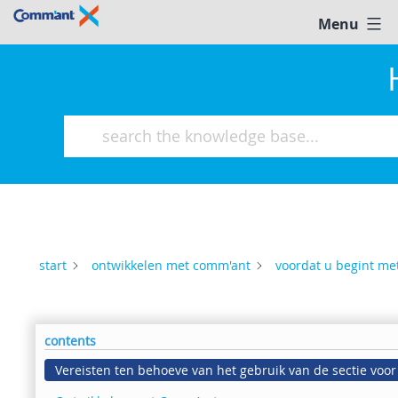
Ga
Menu
help
naar
@
de
comm'ant
inhoud
start
ontwikkelen met comm'ant
voordat u begint me
contents
Vereisten ten behoeve van het gebruik van de sectie voor