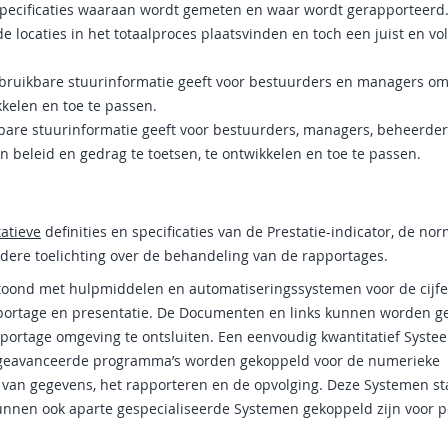
specificaties waaraan wordt gemeten en waar wordt gerapporteerd
locaties in het totaalproces plaatsvinden en toch een juist en vo
bruikbare stuurinformatie geeft voor bestuurders en managers om 
kkelen en toe te passen.
bare stuurinformatie geeft voor bestuurders, managers, beheerde
 beleid en gedrag te toetsen, te ontwikkelen en toe te passen.
tatieve
definities en specificaties van de Prestatie-indicator, de no
ere toelichting over de behandeling van de rapportages.
oond met hulpmiddelen en automatiseringssystemen voor de cijf
apportage en presentatie. De Documenten en links kunnen worden g
ortage omgeving te ontsluiten. Een eenvoudig kwantitatief Syste
k geavanceerde programma’s worden gekoppeld voor de numerieke
van gegevens, het rapporteren en de opvolging. Deze Systemen st
 kunnen ook aparte gespecialiseerde Systemen gekoppeld zijn voor