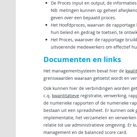
De Proces input en output, de informatie
NB: metingen kunnen op geheel afwijkende 
geven over een bepaald proces.
Het Hoofdproces, waarvan de rapportage 
hun beleid en gedrag te toetsen, te ontwi
Het Proces, waarover de rapportage bruik
uitvoerende medewerkers om effectief hun
Documenten en links
Het managementsysteem bevat hier de
kwali
grenswaarden waaraan getoetst wordt en verd
Ook kunnen hier de verbindingen worden get
c.q.
kwantitatieve
registratie, verwerking, r
de numerieke rapporten of de numerieke rapp
bestaan uit een spreadsheet. Er kunnen oo
implementatie, het verzamelen en verwerken 
relatie tot uw administratieve omgeving. Er
management en de balanced score card.