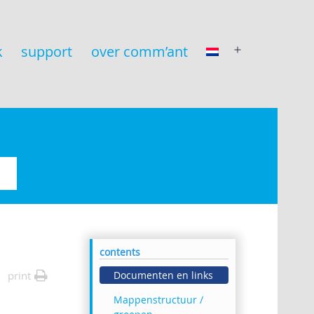
k
support
over comm’ant
open
menu
contents
print
Documenten en links
Mappenstructuur /