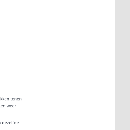
okken tonen
uten weer
p dezelfde