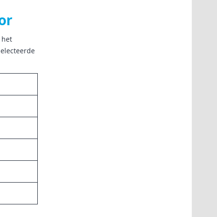
or
 het
selecteerde