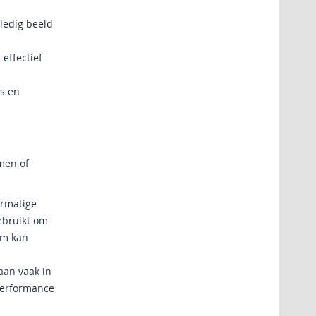
.
lledig beeld
effectief
rs en
rmen of
ermatige
ebruikt om
em kan
aan vaak in
 performance