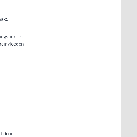
akt.
angspunt is
 beïnvloeden
dt door