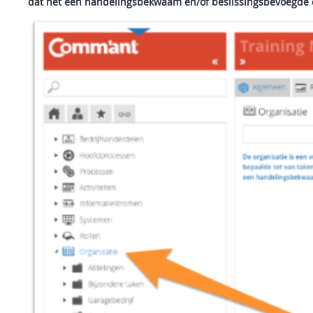
dat het een handelingsbekwaam en/of beslissingsbevoegde ent